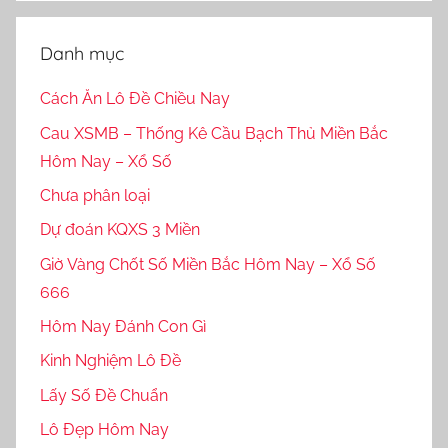
Danh mục
Cách Ăn Lô Đề Chiều Nay
Cau XSMB – Thống Kê Cầu Bạch Thủ Miền Bắc
Hôm Nay – Xổ Số
Chưa phân loại
Dự đoán KQXS 3 Miền
Giờ Vàng Chốt Số Miền Bắc Hôm Nay – Xổ Số
666
Hôm Nay Đánh Con Gì
Kinh Nghiệm Lô Đề
Lấy Số Đề Chuẩn
Lô Đẹp Hôm Nay