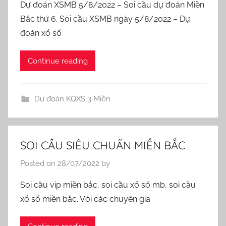
Dự đoán XSMB 5/8/2022 – Soi cầu dự đoán Miền
Bắc thứ 6. Soi cầu XSMB ngày 5/8/2022 – Dự
đoán xổ số
Continue reading
Dự đoán KQXS 3 Miền
SOI CẦU SIÊU CHUẨN MIỀN BẮC
Posted on
28/07/2022
by
Soi cầu vip miền bắc, soi cầu xổ số mb, soi cầu
xổ số miền bắc. Với các chuyên gia