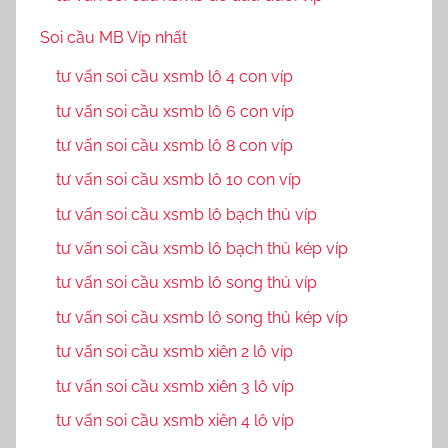
Soi cầu MB Víp nhất
tư vấn soi cầu xsmb lô 4 con víp
tư vấn soi cầu xsmb lô 6 con víp
tư vấn soi cầu xsmb lô 8 con víp
tư vấn soi cầu xsmb lô 10 con víp
tư vấn soi cầu xsmb lô bạch thủ víp
tư vấn soi cầu xsmb lô bạch thủ kép víp
tư vấn soi cầu xsmb lô song thủ víp
tư vấn soi cầu xsmb lô song thủ kép víp
tư vấn soi cầu xsmb xiên 2 lô víp
tư vấn soi cầu xsmb xiên 3 lô víp
tư vấn soi cầu xsmb xiên 4 lô víp