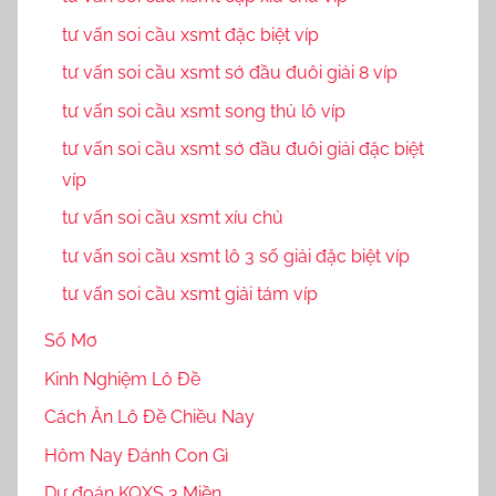
tư vấn soi cầu xsmt đặc biệt víp
tư vấn soi cầu xsmt sớ đầu đuôi giải 8 víp
tư vấn soi cầu xsmt song thủ lô víp
tư vấn soi cầu xsmt sớ đầu đuôi giải đặc biệt
víp
tư vấn soi cầu xsmt xíu chủ
tư vấn soi cầu xsmt lô 3 số giải đặc biệt víp
tư vấn soi cầu xsmt giải tám víp
Sổ Mơ
Kinh Nghiệm Lô Đề
Cách Ăn Lô Đề Chiều Nay
Hôm Nay Đánh Con Gì
Dự đoán KQXS 3 Miền