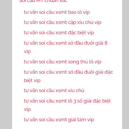
Soi cầu MT chuẩn xác
tư vấn soi cầu xsmt bao lô víp
tư vấn soi cầu xsmt cặp xíu chủ víp
tư vấn soi cầu xsmt đặc biệt víp
tư vấn soi cầu xsmt sớ đầu đuôi giải 8
víp
tư vấn soi cầu xsmt song thủ lô víp
tư vấn soi cầu xsmt sớ đầu đuôi giải đặc
biệt víp
tư vấn soi cầu xsmt xíu chủ
tư vấn soi cầu xsmt lô 3 số giải đặc biệt
víp
tư vấn soi cầu xsmt giải tám víp