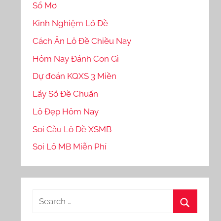
Sổ Mơ
Kinh Nghiệm Lô Đề
Cách Ăn Lô Đề Chiều Nay
Hôm Nay Đánh Con Gì
Dự đoán KQXS 3 Miền
Lấy Số Đề Chuẩn
Lô Đẹp Hôm Nay
Soi Cầu Lô Đề XSMB
Soi Lô MB Miễn Phí
Search
for:
Search