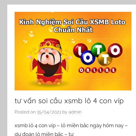
tư vấn soi cầu xsmb lô 4 con víp
Posted on
15/04/2021
by
admin
xsmb lô 4 con víp – lô miền bắc ngày hôm nay –
dự đoán lô miền bắc – tư