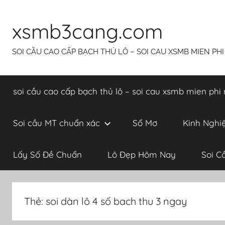
Skip
to
xsmb3cang.com
content
SOI CẦU CAO CẤP BẠCH THỦ LÔ – SOI CAU XSMB MIEN PH
soi cầu cao cấp bạch thủ lô – soi cau xsmb mien ph
Soi cầu MT chuẩn xác
Sổ Mơ
Kinh Nghi
Lấy Số Đề Chuẩn
Lô Đẹp Hôm Nay
Soi C
Thẻ:
soi dàn lô 4 số bach thu 3 ngay