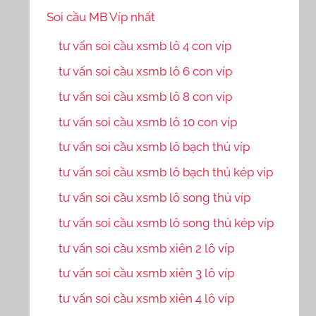
Soi cầu MB Víp nhất
tư vấn soi cầu xsmb lô 4 con víp
tư vấn soi cầu xsmb lô 6 con víp
tư vấn soi cầu xsmb lô 8 con víp
tư vấn soi cầu xsmb lô 10 con víp
tư vấn soi cầu xsmb lô bạch thủ víp
tư vấn soi cầu xsmb lô bạch thủ kép víp
tư vấn soi cầu xsmb lô song thủ víp
tư vấn soi cầu xsmb lô song thủ kép víp
tư vấn soi cầu xsmb xiên 2 lô víp
tư vấn soi cầu xsmb xiên 3 lô víp
tư vấn soi cầu xsmb xiên 4 lô víp