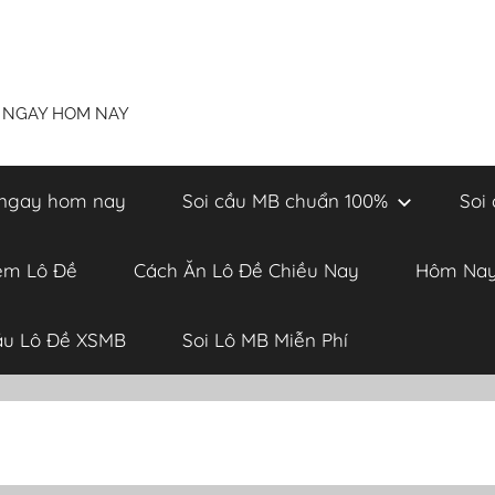
I NGAY HOM NAY
i ngay hom nay
Soi cầu MB chuẩn 100%
Soi
ệm Lô Đề
Cách Ăn Lô Đề Chiều Nay
Hôm Nay
ầu Lô Đề XSMB
Soi Lô MB Miễn Phí