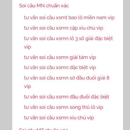
Soi cầu MN chuẩn xác
tư vấn soi cầu xsmt bao lô miền nam vip
tư vấn soi cầu xsmn cặp xíu chủ vip
tư vấn soi cầu xsmn lô 3 số giải đặc biệt
víp
tư vấn soi cầu xsmn giải tám víp
tư vấn soi cầu xsmn đặc biệt víp
tư vấn soi cầu xsmn sớ đầu đuôi giải 8
víp
tư vấn soi cầu xsmn đầu đuôi đặc biệt
tư vấn soi cầu xsmn song thủ lô víp
tư vấn soi cầu xsmn xíu chủ víp