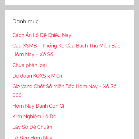
Danh mục
Cách Ăn Lô Đề Chiều Nay
Cau XSMB – Thống Kê Cầu Bạch Thủ Miền Bắc
Hôm Nay – Xổ Số
Chưa phân loại
Dự đoán KQXS 3 Miền
Giờ Vàng Chốt Số Miền Bắc Hôm Nay – Xổ Số
666
Hôm Nay Đánh Con Gì
Kinh Nghiệm Lô Đề
Lấy Số Đề Chuẩn
Lô Đẹp Hôm Nay