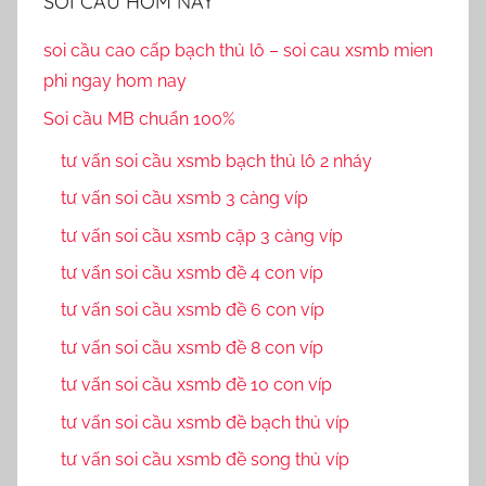
SOI CẦU HÔM NAY
soi cầu cao cấp bạch thủ lô – soi cau xsmb mien
phi ngay hom nay
Soi cầu MB chuẩn 100%
tư vấn soi cầu xsmb bạch thủ lô 2 nháy
tư vấn soi cầu xsmb 3 càng víp
tư vấn soi cầu xsmb cặp 3 càng víp
tư vấn soi cầu xsmb đề 4 con víp
tư vấn soi cầu xsmb đề 6 con víp
tư vấn soi cầu xsmb đề 8 con víp
tư vấn soi cầu xsmb đề 10 con víp
tư vấn soi cầu xsmb đề bạch thủ víp
tư vấn soi cầu xsmb đề song thủ víp