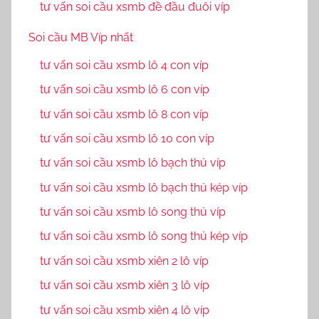
tư vấn soi cầu xsmb đề đầu đuôi víp
Soi cầu MB Víp nhất
tư vấn soi cầu xsmb lô 4 con víp
tư vấn soi cầu xsmb lô 6 con víp
tư vấn soi cầu xsmb lô 8 con víp
tư vấn soi cầu xsmb lô 10 con víp
tư vấn soi cầu xsmb lô bạch thủ víp
tư vấn soi cầu xsmb lô bạch thủ kép víp
tư vấn soi cầu xsmb lô song thủ víp
tư vấn soi cầu xsmb lô song thủ kép víp
tư vấn soi cầu xsmb xiên 2 lô víp
tư vấn soi cầu xsmb xiên 3 lô víp
tư vấn soi cầu xsmb xiên 4 lô víp