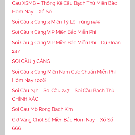
Cau XSMB – Thống Kê Cầu Bạch Thủ Miền Bắc
Hôm Nay – Xổ Số
Soi Cầu 3 Càng 3 Miền Tỷ Lệ Trúng 99%
Soi Cầu 3 Càng VIP Miền Bắc Miễn Phí
Soi Cầu 3 Càng VIP Miền Bắc Miễn Phí – Dự Đoán
247
SOI CẦU 3 CÀNG
Soi Cầu 3 Càng Miền Nam Cực Chuẩn Miễn Phí
Hôm Nay 100%
Soi Cầu 24h – Soi Cầu 247 – Soi Cầu Bạch Thủ
CHÍNH XÁC
Soi Cau Mb Rong Bach Kim
Giờ Vàng Chốt Số Miền Bắc Hôm Nay – Xổ Số
666