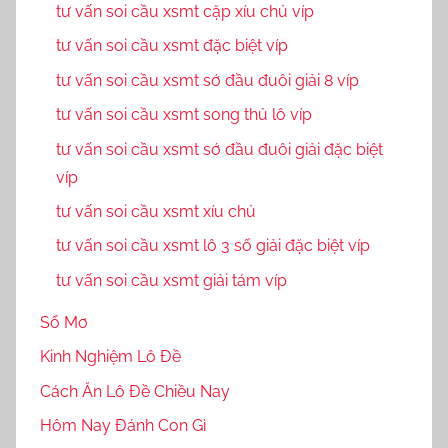
tư vấn soi cầu xsmt cặp xíu chủ víp
tư vấn soi cầu xsmt đặc biệt víp
tư vấn soi cầu xsmt sớ đầu đuôi giải 8 víp
tư vấn soi cầu xsmt song thủ lô víp
tư vấn soi cầu xsmt sớ đầu đuôi giải đặc biệt
víp
tư vấn soi cầu xsmt xíu chủ
tư vấn soi cầu xsmt lô 3 số giải đặc biệt víp
tư vấn soi cầu xsmt giải tám víp
Sổ Mơ
Kinh Nghiệm Lô Đề
Cách Ăn Lô Đề Chiều Nay
Hôm Nay Đánh Con Gì