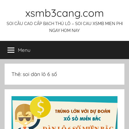
Skip
xsmb3cang.com
to
content
SOI CẦU CAO CẤP BẠCH THỦ LÔ – SOI CAU XSMB MIEN PHI
NGAY HOM NAY
Menu
Thẻ:
soi dàn lô 6 số