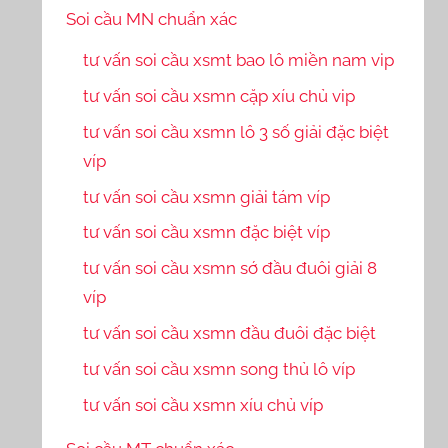
Soi cầu MN chuẩn xác
tư vấn soi cầu xsmt bao lô miền nam vip
tư vấn soi cầu xsmn cặp xíu chủ vip
tư vấn soi cầu xsmn lô 3 số giải đặc biệt
víp
tư vấn soi cầu xsmn giải tám víp
tư vấn soi cầu xsmn đặc biệt víp
tư vấn soi cầu xsmn sớ đầu đuôi giải 8
víp
tư vấn soi cầu xsmn đầu đuôi đặc biệt
tư vấn soi cầu xsmn song thủ lô víp
tư vấn soi cầu xsmn xíu chủ víp