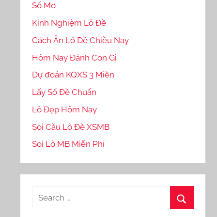
Sổ Mơ
Kinh Nghiệm Lô Đề
Cách Ăn Lô Đề Chiều Nay
Hôm Nay Đánh Con Gì
Dự đoán KQXS 3 Miền
Lấy Số Đề Chuẩn
Lô Đẹp Hôm Nay
Soi Cầu Lô Đề XSMB
Soi Lô MB Miễn Phí
Search
for:
Search