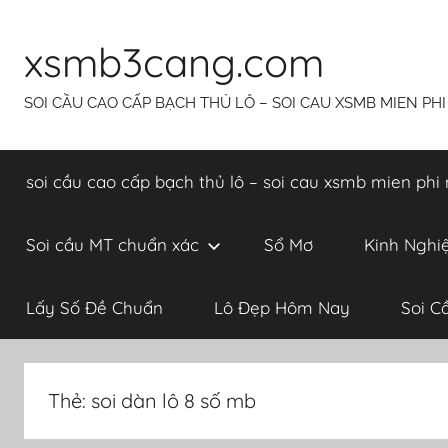
Skip
to
xsmb3cang.com
content
SOI CẦU CAO CẤP BẠCH THỦ LÔ – SOI CAU XSMB MIEN PH
soi cầu cao cấp bạch thủ lô – soi cau xsmb mien ph
Soi cầu MT chuẩn xác
Sổ Mơ
Kinh Nghi
Lấy Số Đề Chuẩn
Lô Đẹp Hôm Nay
Soi C
Thẻ:
soi dàn lô 8 số mb