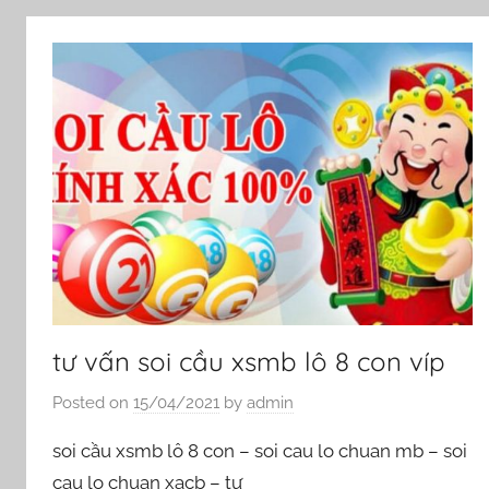
tư vấn soi cầu xsmb lô 8 con víp
Posted on
15/04/2021
by
admin
soi cầu xsmb lô 8 con – soi cau lo chuan mb – soi
cau lo chuan xacb – tư