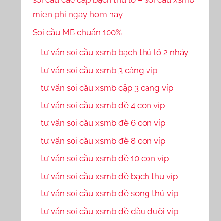
soi cầu cao cấp bạch thủ lô – soi cau xsmb
mien phi ngay hom nay
Soi cầu MB chuẩn 100%
tư vấn soi cầu xsmb bạch thủ lô 2 nháy
tư vấn soi cầu xsmb 3 càng víp
tư vấn soi cầu xsmb cặp 3 càng víp
tư vấn soi cầu xsmb đề 4 con víp
tư vấn soi cầu xsmb đề 6 con víp
tư vấn soi cầu xsmb đề 8 con víp
tư vấn soi cầu xsmb đề 10 con víp
tư vấn soi cầu xsmb đề bạch thủ víp
tư vấn soi cầu xsmb đề song thủ víp
tư vấn soi cầu xsmb đề đầu đuôi víp