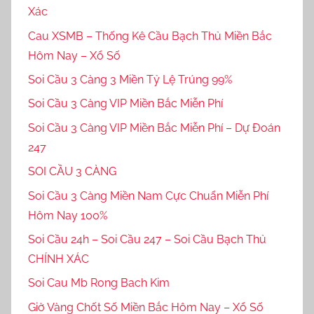
Xác
Cau XSMB – Thống Kê Cầu Bạch Thủ Miền Bắc
Hôm Nay – Xổ Số
Soi Cầu 3 Càng 3 Miền Tỷ Lệ Trúng 99%
Soi Cầu 3 Càng VIP Miền Bắc Miễn Phí
Soi Cầu 3 Càng VIP Miền Bắc Miễn Phí – Dự Đoán
247
SOI CẦU 3 CÀNG
Soi Cầu 3 Càng Miền Nam Cực Chuẩn Miễn Phí
Hôm Nay 100%
Soi Cầu 24h – Soi Cầu 247 – Soi Cầu Bạch Thủ
CHÍNH XÁC
Soi Cau Mb Rong Bach Kim
Giờ Vàng Chốt Số Miền Bắc Hôm Nay – Xổ Số