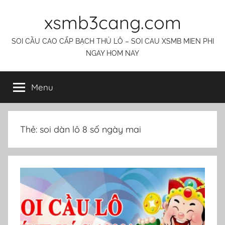
Skip
xsmb3cang.com
to
content
SOI CẦU CAO CẤP BẠCH THỦ LÔ – SOI CAU XSMB MIEN PHI
NGAY HOM NAY
Menu
Thẻ:
soi dàn lô 8 số ngày mai