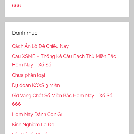
666
Danh mục
Cách Ăn Lô Đề Chiều Nay
Cau XSMB – Thống Kê Cầu Bạch Thủ Miền Bắc
Hôm Nay – Xổ Số
Chưa phân loại
Dự đoán KQXS 3 Miền
Giờ Vàng Chốt Số Miền Bắc Hôm Nay – Xổ Số
666
Hôm Nay Đánh Con Gì
Kinh Nghiệm Lô Đề