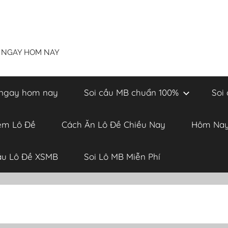
I NGAY HOM NAY
i ngay hom nay
Soi cầu MB chuẩn 100%
Soi
ệm Lô Đề
Cách Ăn Lô Đề Chiều Nay
Hôm Nay
ầu Lô Đề XSMB
Soi Lô MB Miễn Phí