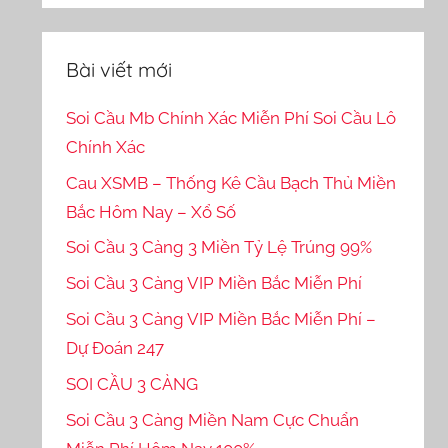
Bài viết mới
Soi Cầu Mb Chính Xác Miễn Phí Soi Cầu Lô
Chính Xác
Cau XSMB – Thống Kê Cầu Bạch Thủ Miền
Bắc Hôm Nay – Xổ Số
Soi Cầu 3 Càng 3 Miền Tỷ Lệ Trúng 99%
Soi Cầu 3 Càng VIP Miền Bắc Miễn Phí
Soi Cầu 3 Càng VIP Miền Bắc Miễn Phí –
Dự Đoán 247
SOI CẦU 3 CÀNG
Soi Cầu 3 Càng Miền Nam Cực Chuẩn