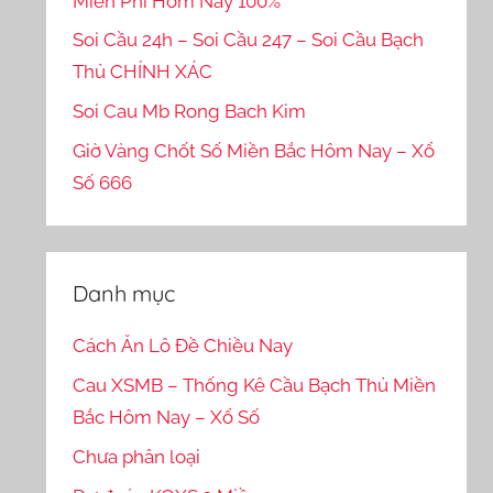
Miễn Phí Hôm Nay 100%
Soi Cầu 24h – Soi Cầu 247 – Soi Cầu Bạch
Thủ CHÍNH XÁC
Soi Cau Mb Rong Bach Kim
Giờ Vàng Chốt Số Miền Bắc Hôm Nay – Xổ
Số 666
Danh mục
Cách Ăn Lô Đề Chiều Nay
Cau XSMB – Thống Kê Cầu Bạch Thủ Miền
Bắc Hôm Nay – Xổ Số
Chưa phân loại