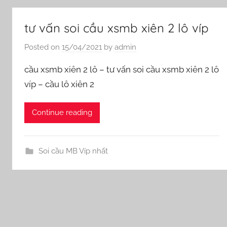
tư vấn soi cầu xsmb xiên 2 lô víp
Posted on
15/04/2021
by
admin
cầu xsmb xiên 2 lô – tư vấn soi cầu xsmb xiên 2 lô
víp – cầu lô xiên 2
Continue reading
Soi cầu MB Víp nhất