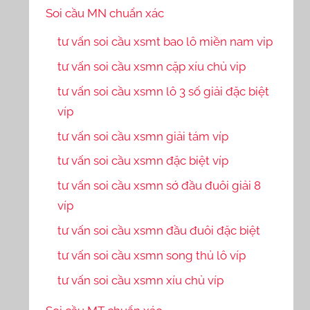
Soi cầu MN chuẩn xác
tư vấn soi cầu xsmt bao lô miền nam vip
tư vấn soi cầu xsmn cặp xíu chủ vip
tư vấn soi cầu xsmn lô 3 số giải đặc biệt
víp
tư vấn soi cầu xsmn giải tám víp
tư vấn soi cầu xsmn đặc biệt víp
tư vấn soi cầu xsmn sớ đầu đuôi giải 8
víp
tư vấn soi cầu xsmn đầu đuôi đặc biệt
tư vấn soi cầu xsmn song thủ lô víp
tư vấn soi cầu xsmn xíu chủ víp