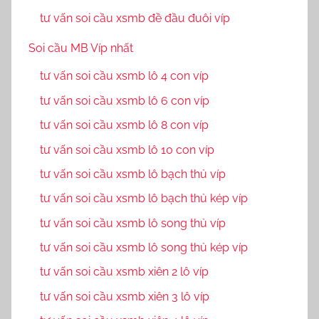
tư vấn soi cầu xsmb đề đầu đuôi víp
Soi cầu MB Víp nhất
tư vấn soi cầu xsmb lô 4 con víp
tư vấn soi cầu xsmb lô 6 con víp
tư vấn soi cầu xsmb lô 8 con víp
tư vấn soi cầu xsmb lô 10 con víp
tư vấn soi cầu xsmb lô bạch thủ víp
tư vấn soi cầu xsmb lô bạch thủ kép víp
tư vấn soi cầu xsmb lô song thủ víp
tư vấn soi cầu xsmb lô song thủ kép víp
tư vấn soi cầu xsmb xiên 2 lô víp
tư vấn soi cầu xsmb xiên 3 lô víp