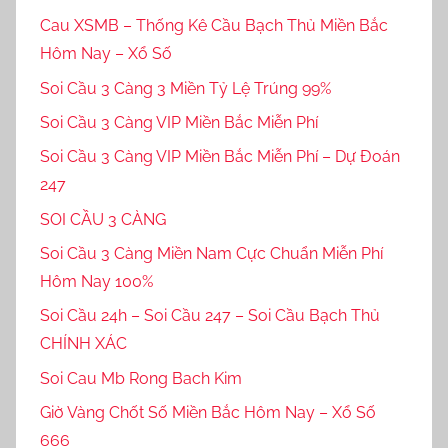
Cau XSMB – Thống Kê Cầu Bạch Thủ Miền Bắc
Hôm Nay – Xổ Số
Soi Cầu 3 Càng 3 Miền Tỷ Lệ Trúng 99%
Soi Cầu 3 Càng VIP Miền Bắc Miễn Phí
Soi Cầu 3 Càng VIP Miền Bắc Miễn Phí – Dự Đoán
247
SOI CẦU 3 CÀNG
Soi Cầu 3 Càng Miền Nam Cực Chuẩn Miễn Phí
Hôm Nay 100%
Soi Cầu 24h – Soi Cầu 247 – Soi Cầu Bạch Thủ
CHÍNH XÁC
Soi Cau Mb Rong Bach Kim
Giờ Vàng Chốt Số Miền Bắc Hôm Nay – Xổ Số
666