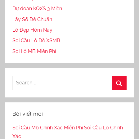
Dự đoán KQXS 3 Miền
Lấy Số Đề Chuẩn
Lô Đẹp Hôm Nay
Soi Cầu Lô Đề XSMB
Soi Lô MB Miễn Phí
Search
for:
Search
Bài viết mới
Soi Cầu Mb Chính Xác Miễn Phí Soi Cầu Lô Chính
Xác