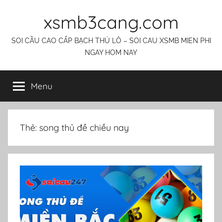
Skip
xsmb3cang.com
to
content
SOI CẦU CAO CẤP BẠCH THỦ LÔ – SOI CAU XSMB MIEN PHI
NGAY HOM NAY
Menu
Thẻ:
song thủ đề chiều nay