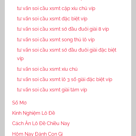
tư vấn soi cầu xsmt cặp xíu chủ víp
tư vấn soi cầu xsmt đặc biệt víp
tư vấn soi cầu xsmt sớ đầu đuôi giải 8 víp
tư vấn soi cầu xsmt song thủ lô víp
tư vấn soi cầu xsmt sớ đầu đuôi giải đặc biệt
víp
tư vấn soi cầu xsmt xíu chủ
tư vấn soi cầu xsmt lô 3 số giải đặc biệt víp
tư vấn soi cầu xsmt giải tám víp
Sổ Mơ
Kinh Nghiệm Lô Đề
Cách Ăn Lô Đề Chiều Nay
Hôm Nay Đánh Con Gì