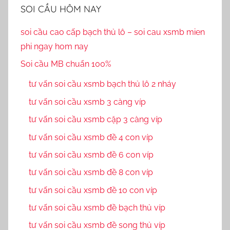
SOI CẦU HÔM NAY
soi cầu cao cấp bạch thủ lô – soi cau xsmb mien
phi ngay hom nay
Soi cầu MB chuẩn 100%
tư vấn soi cầu xsmb bạch thủ lô 2 nháy
tư vấn soi cầu xsmb 3 càng víp
tư vấn soi cầu xsmb cặp 3 càng víp
tư vấn soi cầu xsmb đề 4 con víp
tư vấn soi cầu xsmb đề 6 con víp
tư vấn soi cầu xsmb đề 8 con víp
tư vấn soi cầu xsmb đề 10 con víp
tư vấn soi cầu xsmb đề bạch thủ víp
tư vấn soi cầu xsmb đề song thủ víp