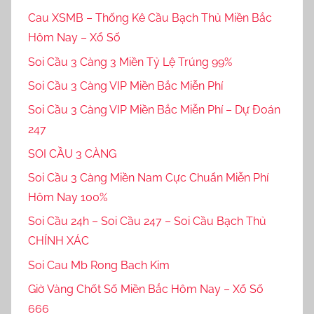
Cau XSMB – Thống Kê Cầu Bạch Thủ Miền Bắc
Hôm Nay – Xổ Số
Soi Cầu 3 Càng 3 Miền Tỷ Lệ Trúng 99%
Soi Cầu 3 Càng VIP Miền Bắc Miễn Phí
Soi Cầu 3 Càng VIP Miền Bắc Miễn Phí – Dự Đoán
247
SOI CẦU 3 CÀNG
Soi Cầu 3 Càng Miền Nam Cực Chuẩn Miễn Phí
Hôm Nay 100%
Soi Cầu 24h – Soi Cầu 247 – Soi Cầu Bạch Thủ
CHÍNH XÁC
Soi Cau Mb Rong Bach Kim
Giờ Vàng Chốt Số Miền Bắc Hôm Nay – Xổ Số
666