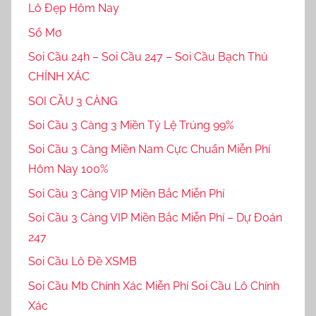
Lô Đẹp Hôm Nay
Sổ Mơ
Soi Cầu 24h – Soi Cầu 247 – Soi Cầu Bạch Thủ
CHÍNH XÁC
SOI CẦU 3 CÀNG
Soi Cầu 3 Càng 3 Miền Tỷ Lệ Trúng 99%
Soi Cầu 3 Càng Miền Nam Cực Chuẩn Miễn Phí
Hôm Nay 100%
Soi Cầu 3 Càng VIP Miền Bắc Miễn Phí
Soi Cầu 3 Càng VIP Miền Bắc Miễn Phí – Dự Đoán
247
Soi Cầu Lô Đề XSMB
Soi Cầu Mb Chính Xác Miễn Phí Soi Cầu Lô Chính
Xác