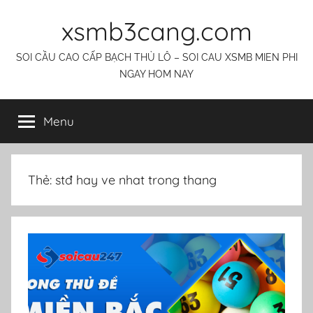
Skip
xsmb3cang.com
to
content
SOI CẦU CAO CẤP BẠCH THỦ LÔ – SOI CAU XSMB MIEN PHI
NGAY HOM NAY
Menu
Thẻ:
stđ hay ve nhat trong thang