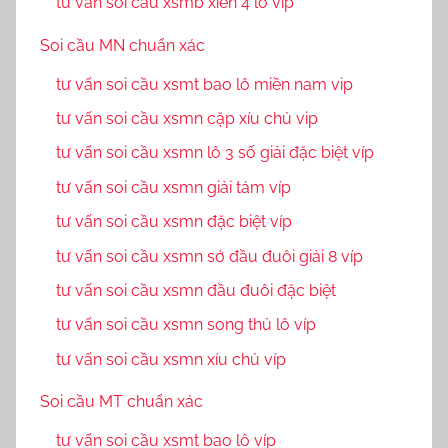
tư vấn soi cầu xsmb xiên 4 lô víp
Soi cầu MN chuẩn xác
tư vấn soi cầu xsmt bao lô miền nam vip
tư vấn soi cầu xsmn cặp xíu chủ vip
tư vấn soi cầu xsmn lô 3 số giải đặc biệt víp
tư vấn soi cầu xsmn giải tám víp
tư vấn soi cầu xsmn đặc biệt víp
tư vấn soi cầu xsmn sớ đầu đuôi giải 8 víp
tư vấn soi cầu xsmn đầu đuôi đặc biệt
tư vấn soi cầu xsmn song thủ lô víp
tư vấn soi cầu xsmn xíu chủ víp
Soi cầu MT chuẩn xác
tư vấn soi cầu xsmt bao lô víp