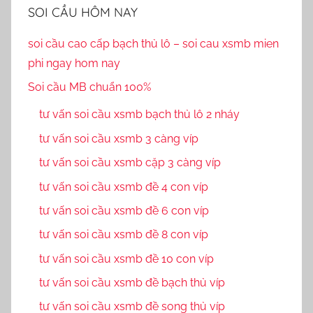
SOI CẦU HÔM NAY
soi cầu cao cấp bạch thủ lô – soi cau xsmb mien
phi ngay hom nay
Soi cầu MB chuẩn 100%
tư vấn soi cầu xsmb bạch thủ lô 2 nháy
tư vấn soi cầu xsmb 3 càng víp
tư vấn soi cầu xsmb cặp 3 càng víp
tư vấn soi cầu xsmb đề 4 con víp
tư vấn soi cầu xsmb đề 6 con víp
tư vấn soi cầu xsmb đề 8 con víp
tư vấn soi cầu xsmb đề 10 con víp
tư vấn soi cầu xsmb đề bạch thủ víp
tư vấn soi cầu xsmb đề song thủ víp