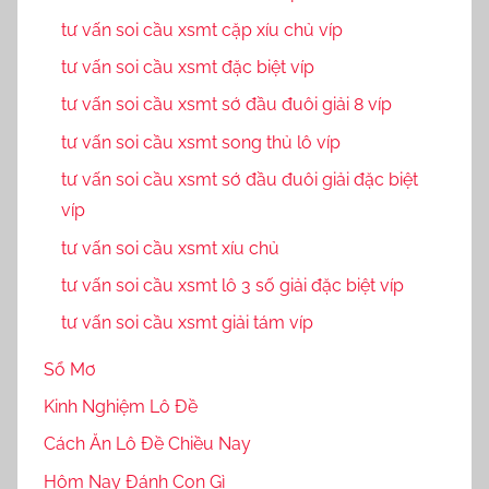
tư vấn soi cầu xsmt cặp xíu chủ víp
tư vấn soi cầu xsmt đặc biệt víp
tư vấn soi cầu xsmt sớ đầu đuôi giải 8 víp
tư vấn soi cầu xsmt song thủ lô víp
tư vấn soi cầu xsmt sớ đầu đuôi giải đặc biệt
víp
tư vấn soi cầu xsmt xíu chủ
tư vấn soi cầu xsmt lô 3 số giải đặc biệt víp
tư vấn soi cầu xsmt giải tám víp
Sổ Mơ
Kinh Nghiệm Lô Đề
Cách Ăn Lô Đề Chiều Nay
Hôm Nay Đánh Con Gì