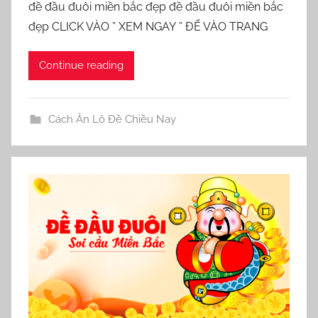
đề đầu đuôi miền bắc đẹp đề đầu đuôi miền bắc
đẹp CLICK VÀO ” XEM NGAY ” ĐỂ VÀO TRANG
Continue reading
Cách Ăn Lô Đề Chiều Nay