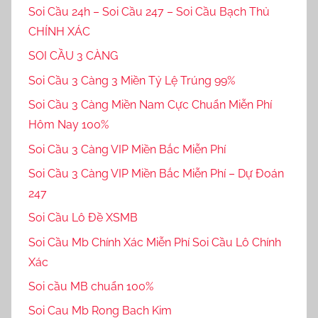
Soi Cầu 24h – Soi Cầu 247 – Soi Cầu Bạch Thủ
CHÍNH XÁC
SOI CẦU 3 CÀNG
Soi Cầu 3 Càng 3 Miền Tỷ Lệ Trúng 99%
Soi Cầu 3 Càng Miền Nam Cực Chuẩn Miễn Phí
Hôm Nay 100%
Soi Cầu 3 Càng VIP Miền Bắc Miễn Phí
Soi Cầu 3 Càng VIP Miền Bắc Miễn Phí – Dự Đoán
247
Soi Cầu Lô Đề XSMB
Soi Cầu Mb Chính Xác Miễn Phí Soi Cầu Lô Chính
Xác
Soi cầu MB chuẩn 100%
Soi Cau Mb Rong Bach Kim