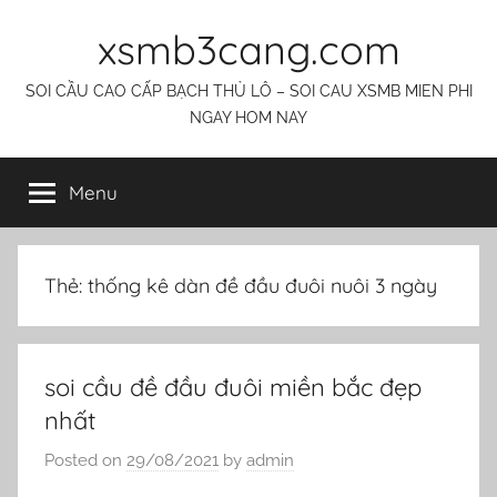
Skip
xsmb3cang.com
to
content
SOI CẦU CAO CẤP BẠCH THỦ LÔ – SOI CAU XSMB MIEN PHI
NGAY HOM NAY
Menu
Thẻ:
thống kê dàn đề đầu đuôi nuôi 3 ngày
soi cầu đề đầu đuôi miền bắc đẹp
nhất
Posted on
29/08/2021
by
admin