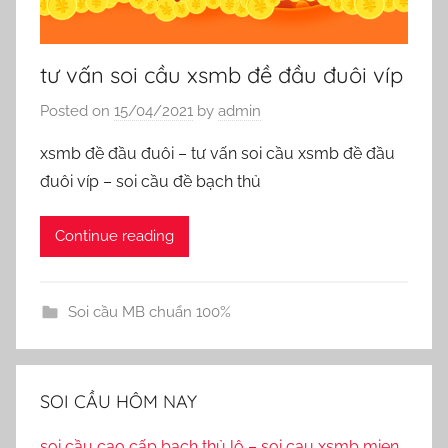
tư vấn soi cầu xsmb đề đầu đuôi víp
Posted on
15/04/2021
by
admin
xsmb đề đầu đuôi – tư vấn soi cầu xsmb đề đầu
đuôi víp – soi cầu đề bạch thủ
Continue reading
Soi cầu MB chuẩn 100%
SOI CẦU HÔM NAY
soi cầu cao cấp bạch thủ lô – soi cau xsmb mien