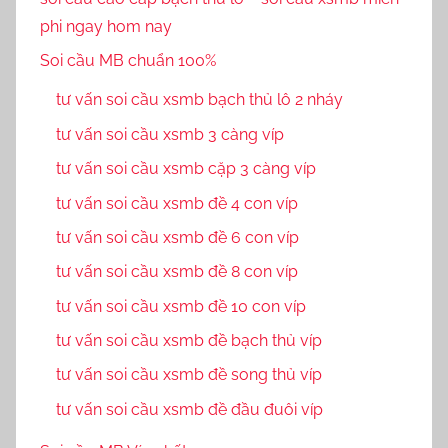
phi ngay hom nay
Soi cầu MB chuẩn 100%
tư vấn soi cầu xsmb bạch thủ lô 2 nháy
tư vấn soi cầu xsmb 3 càng víp
tư vấn soi cầu xsmb cặp 3 càng víp
tư vấn soi cầu xsmb đề 4 con víp
tư vấn soi cầu xsmb đề 6 con víp
tư vấn soi cầu xsmb đề 8 con víp
tư vấn soi cầu xsmb đề 10 con víp
tư vấn soi cầu xsmb đề bạch thủ víp
tư vấn soi cầu xsmb đề song thủ víp
tư vấn soi cầu xsmb đề đầu đuôi víp