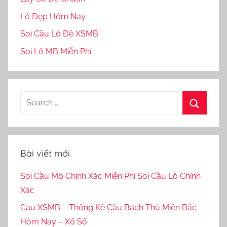
Lô Đẹp Hôm Nay
Soi Cầu Lô Đề XSMB
Soi Lô MB Miễn Phí
Search
for:
Search
Bài viết mới
Soi Cầu Mb Chính Xác Miễn Phí Soi Cầu Lô Chính
Xác
Cau XSMB – Thống Kê Cầu Bạch Thủ Miền Bắc
Hôm Nay – Xổ Số