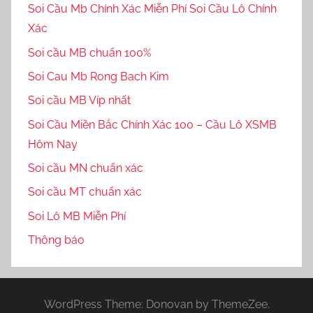
Soi Cầu Mb Chính Xác Miễn Phí Soi Cầu Lô Chính
Xác
Soi cầu MB chuẩn 100%
Soi Cau Mb Rong Bach Kim
Soi cầu MB Víp nhất
Soi Cầu Miền Bắc Chính Xác 100 – Cầu Lô XSMB
Hôm Nay
Soi cầu MN chuẩn xác
Soi cầu MT chuẩn xác
Soi Lô MB Miễn Phí
Thông báo
WordPress Theme: Donovan by ThemeZee.