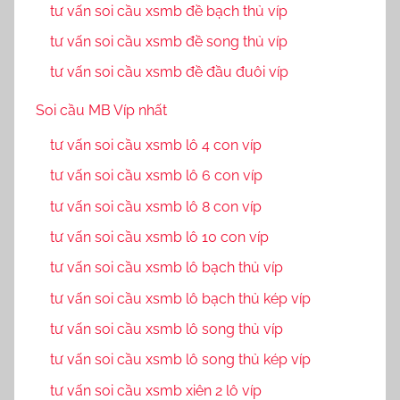
tư vấn soi cầu xsmb đề bạch thủ víp
tư vấn soi cầu xsmb đề song thủ víp
tư vấn soi cầu xsmb đề đầu đuôi víp
Soi cầu MB Víp nhất
tư vấn soi cầu xsmb lô 4 con víp
tư vấn soi cầu xsmb lô 6 con víp
tư vấn soi cầu xsmb lô 8 con víp
tư vấn soi cầu xsmb lô 10 con víp
tư vấn soi cầu xsmb lô bạch thủ víp
tư vấn soi cầu xsmb lô bạch thủ kép víp
tư vấn soi cầu xsmb lô song thủ víp
tư vấn soi cầu xsmb lô song thủ kép víp
tư vấn soi cầu xsmb xiên 2 lô víp