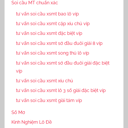
Soi cầu MT chuẩn xác
tư vấn soi cầu xsmt bao lô víp
tư vấn soi cầu xsmt cặp xíu chủ víp
tư vấn soi cầu xsmt đặc biệt víp
tư vấn soi cầu xsmt sớ đầu đuôi giải 8 víp
tư vấn soi cầu xsmt song thủ lô víp
tư vấn soi cầu xsmt sớ đầu đuôi giải đặc biệt
víp
tư vấn soi cầu xsmt xíu chủ
tư vấn soi cầu xsmt lô 3 số giải đặc biệt víp
tư vấn soi cầu xsmt giải tám víp
Sổ Mơ
Kinh Nghiệm Lô Đề