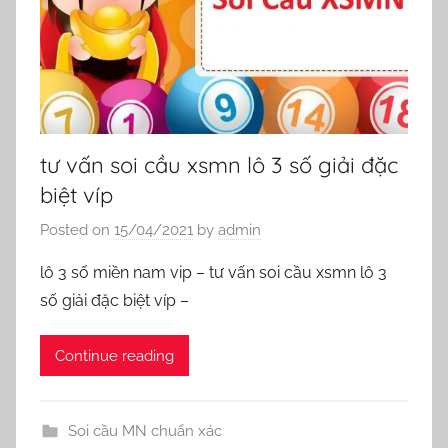
tư vấn soi cầu xsmn lô 3 số giải đặc
biệt víp
Posted on
15/04/2021
by
admin
lô 3 số miền nam vip – tư vấn soi cầu xsmn lô 3
số giải đặc biệt víp –
Continue reading
Soi cầu MN chuẩn xác