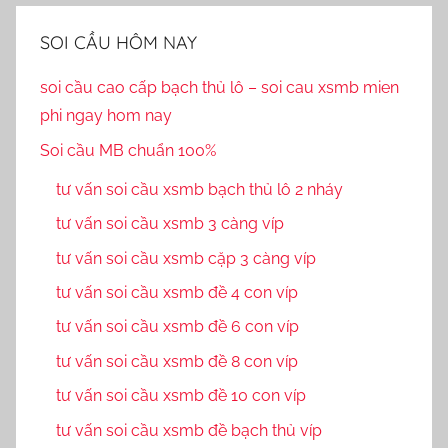
SOI CẦU HÔM NAY
soi cầu cao cấp bạch thủ lô – soi cau xsmb mien
phi ngay hom nay
Soi cầu MB chuẩn 100%
tư vấn soi cầu xsmb bạch thủ lô 2 nháy
tư vấn soi cầu xsmb 3 càng víp
tư vấn soi cầu xsmb cặp 3 càng víp
tư vấn soi cầu xsmb đề 4 con víp
tư vấn soi cầu xsmb đề 6 con víp
tư vấn soi cầu xsmb đề 8 con víp
tư vấn soi cầu xsmb đề 10 con víp
tư vấn soi cầu xsmb đề bạch thủ víp