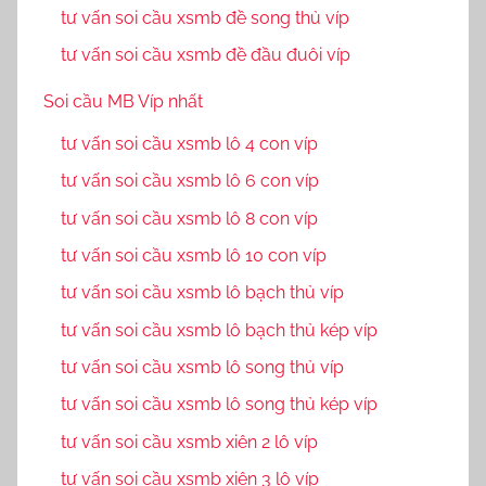
tư vấn soi cầu xsmb đề song thủ víp
tư vấn soi cầu xsmb đề đầu đuôi víp
Soi cầu MB Víp nhất
tư vấn soi cầu xsmb lô 4 con víp
tư vấn soi cầu xsmb lô 6 con víp
tư vấn soi cầu xsmb lô 8 con víp
tư vấn soi cầu xsmb lô 10 con víp
tư vấn soi cầu xsmb lô bạch thủ víp
tư vấn soi cầu xsmb lô bạch thủ kép víp
tư vấn soi cầu xsmb lô song thủ víp
tư vấn soi cầu xsmb lô song thủ kép víp
tư vấn soi cầu xsmb xiên 2 lô víp
tư vấn soi cầu xsmb xiên 3 lô víp