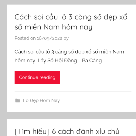
Cách soi cầu lô 3 càng số đẹp xổ
số miền Nam hôm nay
Posted on
16/09/2022
by
Cách soi cầu lô 3 càng số đẹp xổ số miền Nam
hôm nay Lấy Số Hội Đồng Ba Càng
Continue reading
Lô Đẹp Hôm Nay
[Tìm hiểu] 6 cách đánh xỉu chủ