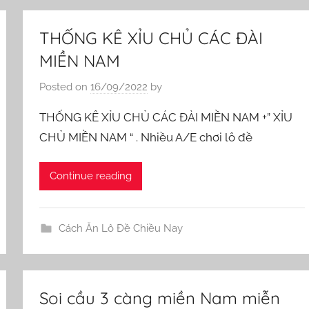
THỐNG KÊ XỈU CHỦ CÁC ĐÀI
MIỀN NAM
Posted on
16/09/2022
by
THỐNG KÊ XỈU CHỦ CÁC ĐÀI MIỀN NAM +” XỈU
CHỦ MIỀN NAM “ . Nhiều A/E chơi lô đề
Continue reading
Cách Ăn Lô Đề Chiều Nay
Soi cầu 3 càng miền Nam miễn