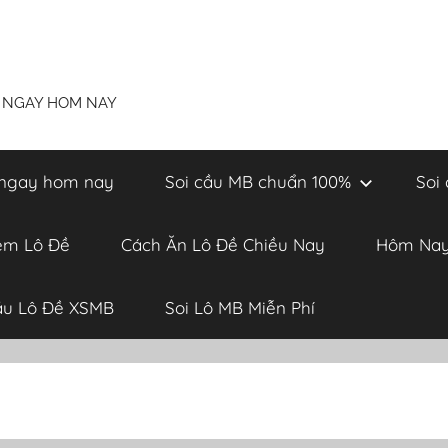
I NGAY HOM NAY
i ngay hom nay
Soi cầu MB chuẩn 100%
Soi
ệm Lô Đề
Cách Ăn Lô Đề Chiều Nay
Hôm Nay
ầu Lô Đề XSMB
Soi Lô MB Miễn Phí