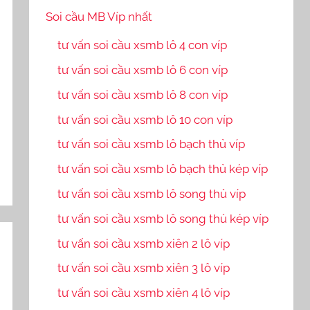
Soi cầu MB Víp nhất
tư vấn soi cầu xsmb lô 4 con víp
tư vấn soi cầu xsmb lô 6 con víp
tư vấn soi cầu xsmb lô 8 con víp
tư vấn soi cầu xsmb lô 10 con víp
tư vấn soi cầu xsmb lô bạch thủ víp
tư vấn soi cầu xsmb lô bạch thủ kép víp
tư vấn soi cầu xsmb lô song thủ víp
tư vấn soi cầu xsmb lô song thủ kép víp
tư vấn soi cầu xsmb xiên 2 lô víp
tư vấn soi cầu xsmb xiên 3 lô víp
tư vấn soi cầu xsmb xiên 4 lô víp